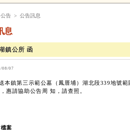
務公告
>
公告訊息
訊息
湖鎮公所 函
08/07
檢送本鎮第三示範公墓（鳳厝埔）湖北段339地號範
份，惠請協助公告周 知，請查照。
。
/檔案