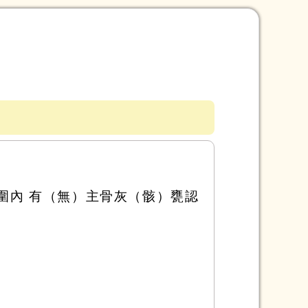
圍內 有（無）主骨灰（骸）甕認