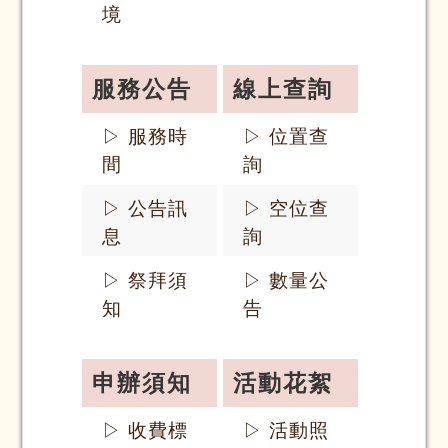
境
服務公告
線上查詢
▷ 服務時
▷ 位置查
間
詢
▷ 公告訊
▷ 空位查
息
詢
▷ 祭拜須
▷ 數量公
知
告
申辦須知
活動花絮
▷ 收費標
▷ 活動照